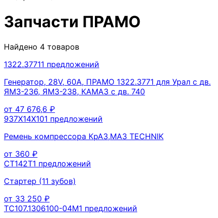
Запчасти
ПРАМО
Найдено
4
товаров
1322.3771
1
предложений
Генератор, 28V, 60A, ПРАМО 1322.3771 для Урал с дв.
ЯМЗ-236, ЯМЗ-238, КАМАЗ с дв. 740
от
47 676,6
₽
937Х14Х10
1
предложений
Ремень компрессора КрАЗ,МАЗ TECHNIK
от
360
₽
CT142T
1
предложений
Стартер (11 зубов)
от
33 250
₽
ТС107.1306100-04М
1
предложений