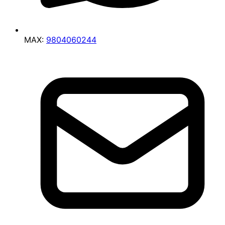
MAX:
9804060244