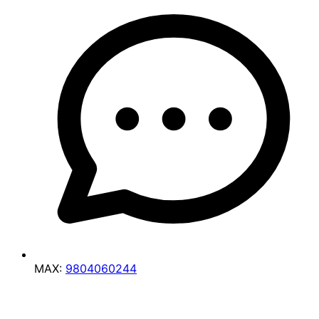
MAX:
9804060244