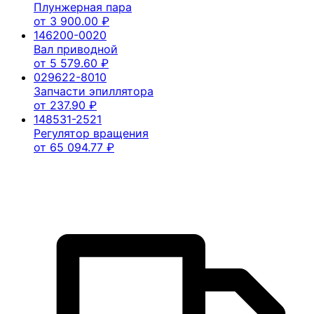
Плунжерная пара
от
3 900.00
₽
146200-0020
Вал приводной
от
5 579.60
₽
029622-8010
Запчасти эпиллятора
от
237.90
₽
148531-2521
Регулятор вращения
от
65 094.77
₽