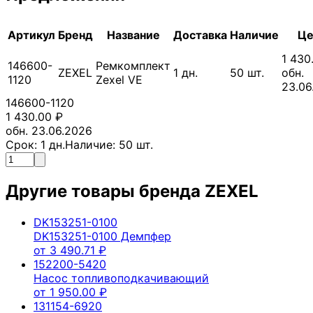
Артикул
Бренд
Название
Доставка
Наличие
Це
1 430
146600-
Ремкомплект
ZEXEL
1
дн.
50
шт.
обн.
1120
Zexel VE
23.06
146600-1120
1 430.00
₽
обн. 23.06.2026
Срок:
1
дн.
Наличие:
50
шт.
Другие товары бренда
ZEXEL
DK153251-0100
DK153251-0100 Демпфер
от
3 490.71
₽
152200-5420
Насос топливоподкачивающий
от
1 950.00
₽
131154-6920