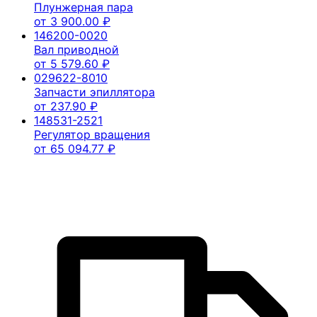
Плунжерная пара
от
3 900.00
₽
146200-0020
Вал приводной
от
5 579.60
₽
029622-8010
Запчасти эпиллятора
от
237.90
₽
148531-2521
Регулятор вращения
от
65 094.77
₽