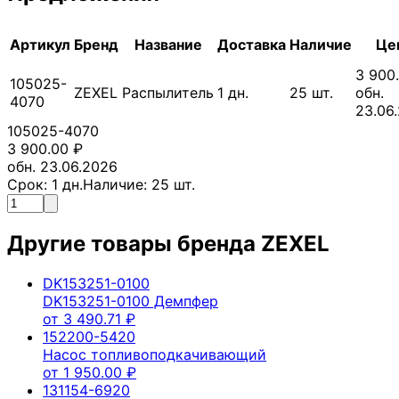
Артикул
Бренд
Название
Доставка
Наличие
Це
3 900
105025-
ZEXEL
Распылитель
1
дн.
25
шт.
обн.
4070
23.06
105025-4070
3 900.00
₽
обн. 23.06.2026
Срок:
1
дн.
Наличие:
25
шт.
Другие товары бренда
ZEXEL
DK153251-0100
DK153251-0100 Демпфер
от
3 490.71
₽
152200-5420
Насос топливоподкачивающий
от
1 950.00
₽
131154-6920