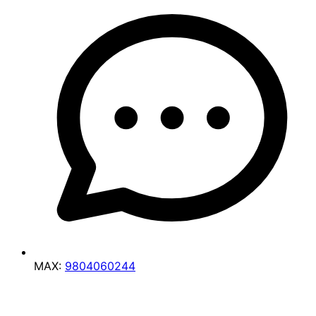
MAX:
9804060244