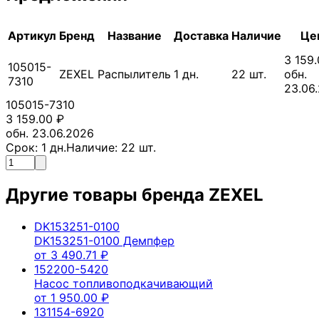
Артикул
Бренд
Название
Доставка
Наличие
Це
3 159
105015-
ZEXEL
Распылитель
1
дн.
22
шт.
обн.
7310
23.06
105015-7310
3 159.00
₽
обн. 23.06.2026
Срок:
1
дн.
Наличие:
22
шт.
Другие товары бренда
ZEXEL
DK153251-0100
DK153251-0100 Демпфер
от
3 490.71
₽
152200-5420
Насос топливоподкачивающий
от
1 950.00
₽
131154-6920