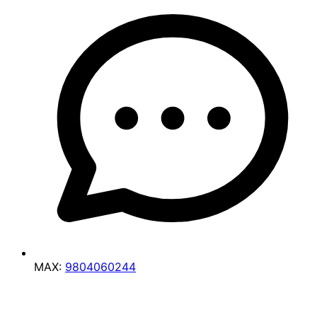
MAX:
9804060244