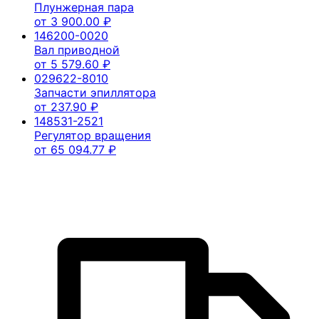
Плунжерная пара
от
3 900.00
₽
146200-0020
Вал приводной
от
5 579.60
₽
029622-8010
Запчасти эпиллятора
от
237.90
₽
148531-2521
Регулятор вращения
от
65 094.77
₽