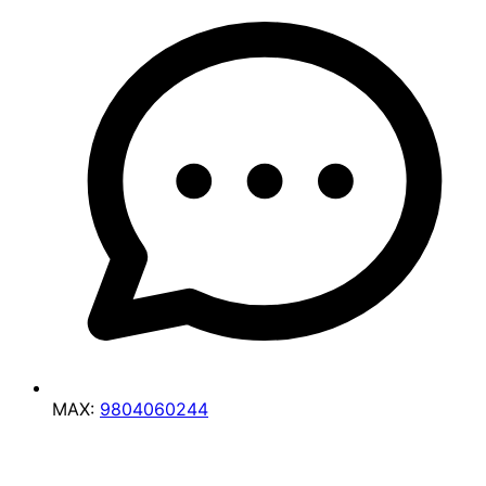
MAX:
9804060244