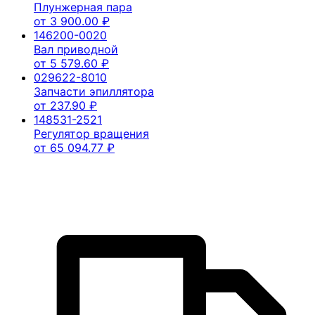
Плунжерная пара
от
3 900.00
₽
146200-0020
Вал приводной
от
5 579.60
₽
029622-8010
Запчасти эпиллятора
от
237.90
₽
148531-2521
Регулятор вращения
от
65 094.77
₽