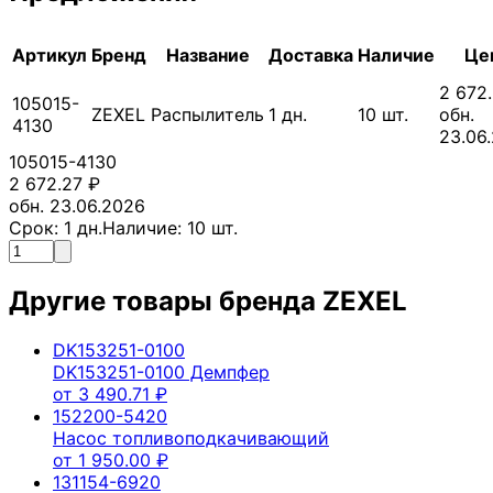
Артикул
Бренд
Название
Доставка
Наличие
Це
2 672
105015-
ZEXEL
Распылитель
1
дн.
10
шт.
обн.
4130
23.06
105015-4130
2 672.27
₽
обн. 23.06.2026
Срок:
1
дн.
Наличие:
10
шт.
Другие товары бренда
ZEXEL
DK153251-0100
DK153251-0100 Демпфер
от
3 490.71
₽
152200-5420
Насос топливоподкачивающий
от
1 950.00
₽
131154-6920