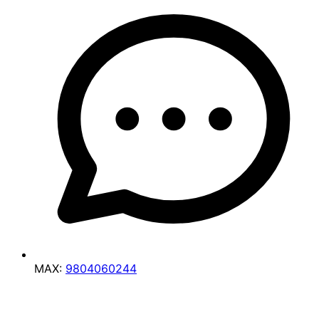
MAX:
9804060244