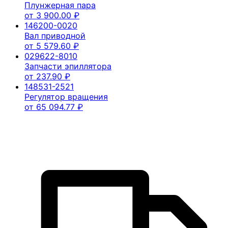
Плунжерная пара
от
3 900.00
₽
146200-0020
Вал приводной
от
5 579.60
₽
029622-8010
Запчасти эпиллятора
от
237.90
₽
148531-2521
Регулятор вращения
от
65 094.77
₽