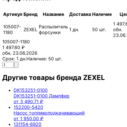
Артикул
Бренд
Название
Доставка
Наличие
Це
1 497.
105007-
Распылитель
ZEXEL
1
дн.
50
шт.
обн.
1180
форсунки
23.06
105007-1180
1 497.60
₽
обн. 23.06.2026
Срок:
1
дн.
Наличие:
50
шт.
Другие товары бренда
ZEXEL
DK153251-0100
DK153251-0100 Демпфер
от
3 490.71
₽
152200-5420
Насос топливоподкачивающий
от
1 950.00
₽
131154-6920