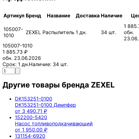
Артикул
Бренд
Название
Доставка
Наличие
Це
1 885.
105007-
ZEXEL
Распылитель
1
дн.
34
шт.
обн.
1010
23.06
105007-1010
1 885.73
₽
обн. 23.06.2026
Срок:
1
дн.
Наличие:
34
шт.
Другие товары бренда
ZEXEL
DK153251-0100
DK153251-0100 Демпфер
от
3 490.71
₽
152200-5420
Насос топливоподкачивающий
от
1 950.00
₽
131154-6920