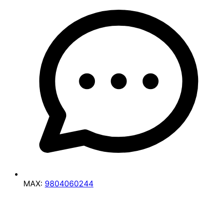
MAX:
9804060244