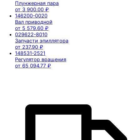
Плунжерная пара
от
3 900.00
₽
146200-0020
Вал приводной
от
5 579.60
₽
029622-8010
Запчасти эпиллятора
от
237.90
₽
148531-2521
Регулятор вращения
от
65 094.77
₽