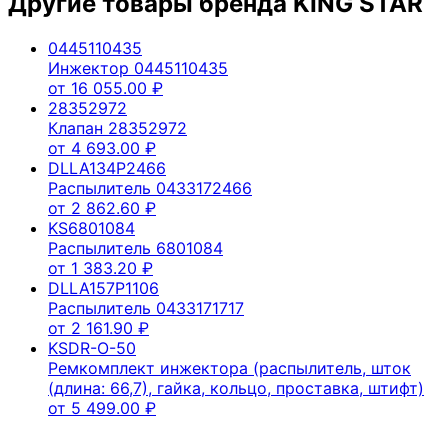
Другие товары бренда
KING STAR
0445110435
Инжектор 0445110435
от
16 055.00
₽
28352972
Клапан 28352972
от
4 693.00
₽
DLLA134P2466
Распылитель 0433172466
от
2 862.60
₽
KS6801084
Распылитель 6801084
от
1 383.20
₽
DLLA157P1106
Распылитель 0433171717
от
2 161.90
₽
KSDR-O-50
Ремкомплект инжектора (распылитель, шток
(длина: 66,7), гайка, кольцо, проставка, штифт)
от
5 499.00
₽