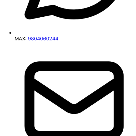
MAX:
9804060244