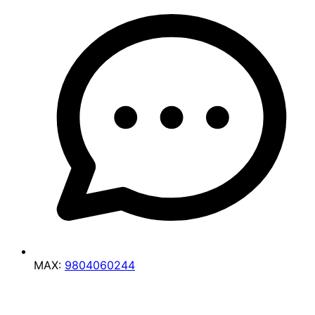
MAX:
9804060244