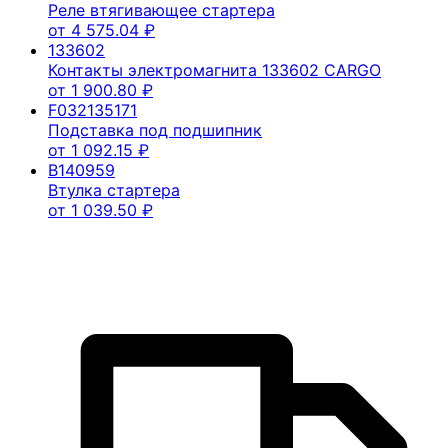
Реле втягивающее стартера
от
4 575.04
₽
133602
Контакты электромагнита 133602 CARGO
от
1 900.80
₽
F032135171
Подставка под подшипник
от
1 092.15
₽
B140959
Втулка стартера
от
1 039.50
₽