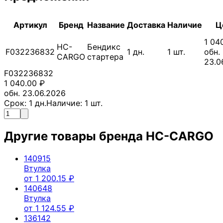
Артикул
Бренд
Название
Доставка
Наличие
Ц
1 04
HC-
Бендикс
F032236832
1
дн.
1
шт.
обн.
CARGO
стартера
23.0
F032236832
1 040.00
₽
обн. 23.06.2026
Срок:
1
дн.
Наличие:
1
шт.
Другие товары бренда
HC-CARGO
140915
Втулка
от
1 200.15
₽
140648
Втулка
от
1 124.55
₽
136142