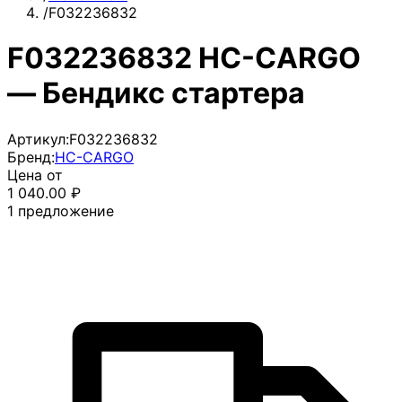
/
F032236832
F032236832 HC-CARGO
— Бендикс стартера
Артикул:
F032236832
Бренд:
HC-CARGO
Цена от
1 040.00
₽
1
предложение