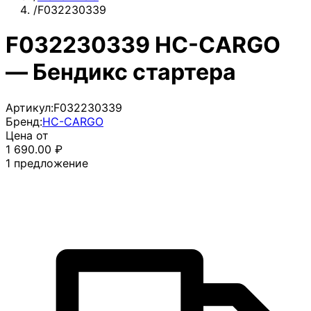
/
F032230339
F032230339 HC-CARGO
— Бендикс стартера
Артикул:
F032230339
Бренд:
HC-CARGO
Цена от
1 690.00
₽
1
предложение