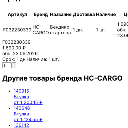
Артикул
Бренд
Название
Доставка
Наличие
Ц
1 69
HC-
Бендикс
F032230339
1
дн.
1
шт.
обн.
CARGO
стартера
23.0
F032230339
1 690.00
₽
обн. 23.06.2026
Срок:
1
дн.
Наличие:
1
шт.
Другие товары бренда
HC-CARGO
140915
Втулка
от
1 200.15
₽
140648
Втулка
от
1 124.55
₽
136142