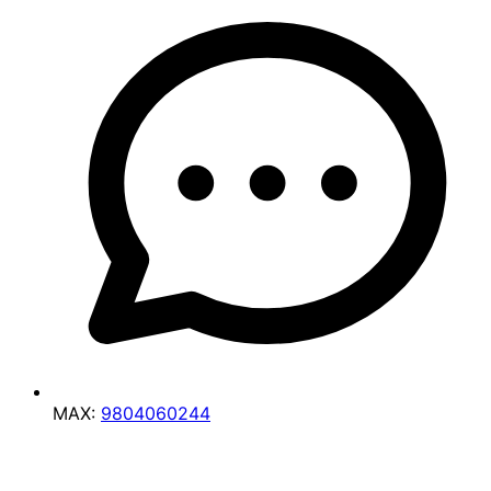
MAX:
9804060244