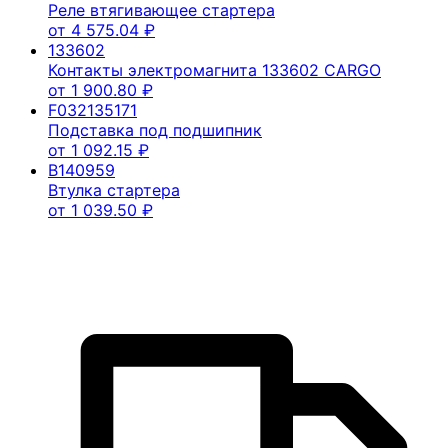
Реле втягивающее стартера
от
4 575.04
₽
133602
Контакты электромагнита 133602 CARGO
от
1 900.80
₽
F032135171
Подставка под подшипник
от
1 092.15
₽
B140959
Втулка стартера
от
1 039.50
₽