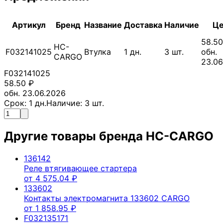
Артикул
Бренд
Название
Доставка
Наличие
Це
58.50
HC-
F032141025
Втулка
1
дн.
3
шт.
обн.
CARGO
23.06
F032141025
58.50
₽
обн. 23.06.2026
Срок:
1
дн.
Наличие:
3
шт.
Другие товары бренда
HC-CARGO
136142
Реле втягивающее стартера
от
4 575.04
₽
133602
Контакты электромагнита 133602 CARGO
от
1 858.95
₽
F032135171