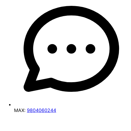
MAX:
9804060244