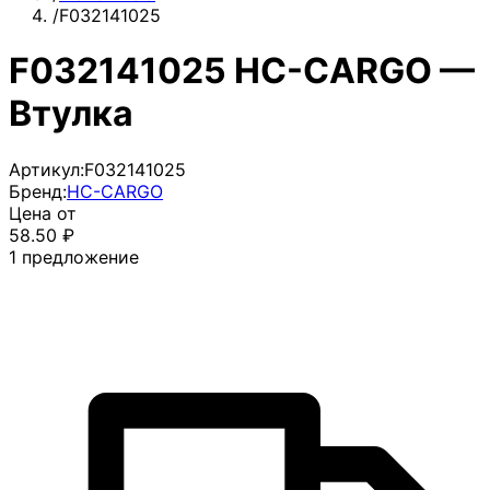
/
F032141025
F032141025 HC-CARGO —
Втулка
Артикул:
F032141025
Бренд:
HC-CARGO
Цена от
58.50
₽
1
предложение