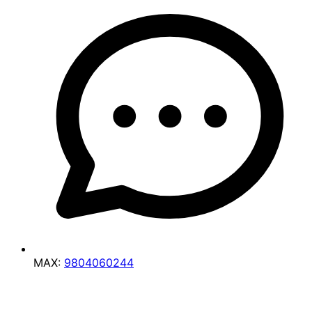
MAX:
9804060244