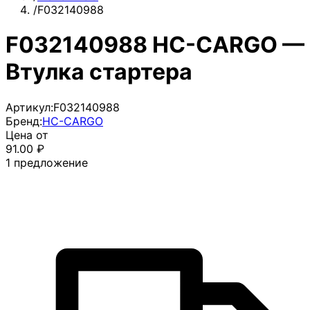
/
F032140988
F032140988 HC-CARGO —
Втулка стартера
Артикул:
F032140988
Бренд:
HC-CARGO
Цена от
91.00
₽
1
предложение