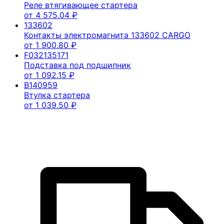
Реле втягивающее стартера
от
4 575.04
₽
133602
Контакты электромагнита 133602 CARGO
от
1 900.80
₽
F032135171
Подставка под подшипник
от
1 092.15
₽
B140959
Втулка стартера
от
1 039.50
₽