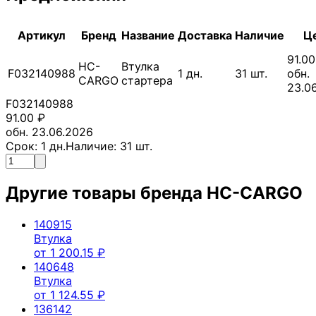
Артикул
Бренд
Название
Доставка
Наличие
Ц
91.00
HC-
Втулка
F032140988
1
дн.
31
шт.
обн.
CARGO
стартера
23.0
F032140988
91.00
₽
обн. 23.06.2026
Срок:
1
дн.
Наличие:
31
шт.
Другие товары бренда
HC-CARGO
140915
Втулка
от
1 200.15
₽
140648
Втулка
от
1 124.55
₽
136142