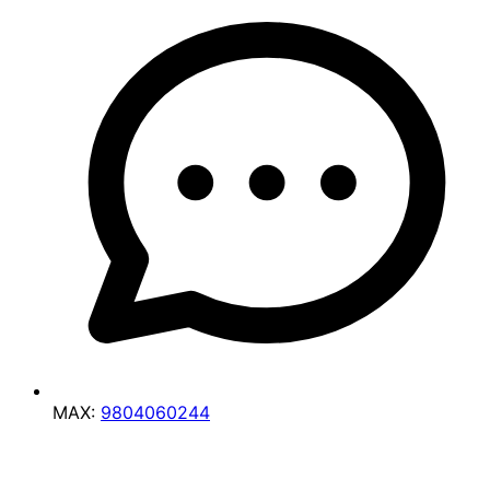
MAX:
9804060244