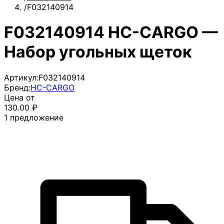
/
F032140914
F032140914 HC-CARGO —
Набор угольных щеток
Артикул:
F032140914
Бренд:
HC-CARGO
Цена от
130.00
₽
1
предложение