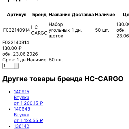
Артикул
Бренд
Название
Доставка
Наличие
Це
Набор
130.0
HC-
F032140914
угольных
1
дн.
50
шт.
обн.
CARGO
щеток
23.06
F032140914
130.00
₽
обн. 23.06.2026
Срок:
1
дн.
Наличие:
50
шт.
Другие товары бренда
HC-CARGO
140915
Втулка
от
1 200.15
₽
140648
Втулка
от
1 124.55
₽
136142