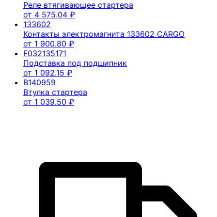
Реле втягивающее стартера
от
4 575.04
₽
133602
Контакты электромагнита 133602 CARGO
от
1 900.80
₽
F032135171
Подставка под подшипник
от
1 092.15
₽
B140959
Втулка стартера
от
1 039.50
₽