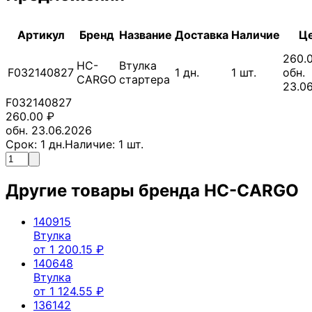
Артикул
Бренд
Название
Доставка
Наличие
Ц
260.
HC-
Втулка
F032140827
1
дн.
1
шт.
обн.
CARGO
стартера
23.0
F032140827
260.00
₽
обн. 23.06.2026
Срок:
1
дн.
Наличие:
1
шт.
Другие товары бренда
HC-CARGO
140915
Втулка
от
1 200.15
₽
140648
Втулка
от
1 124.55
₽
136142