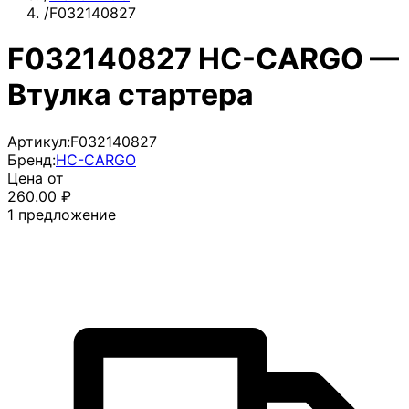
/
F032140827
F032140827 HC-CARGO —
Втулка стартера
Артикул:
F032140827
Бренд:
HC-CARGO
Цена от
260.00
₽
1
предложение