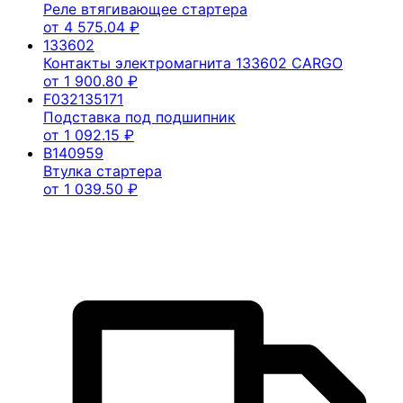
Реле втягивающее стартера
от
4 575.04
₽
133602
Контакты электромагнита 133602 CARGO
от
1 900.80
₽
F032135171
Подставка под подшипник
от
1 092.15
₽
B140959
Втулка стартера
от
1 039.50
₽