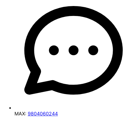
MAX:
9804060244