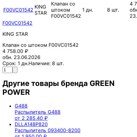
Клапан со
4 
KING
F00VC01542
штоком
1
дн.
8
шт.
обн
STAR
F00VC01542
23
F00VC01542
KING STAR
Клапан со штоком F00VC01542
4 758.00
₽
обн. 23.06.2026
Срок:
1
дн.
Наличие:
8
шт.
Другие товары бренда
GREEN
POWER
G488
Распылитель G488
от
2 285.40
₽
DLLA148P820
Распылитель 093400-8200
от
1 950.00
₽