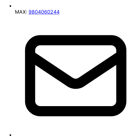
MAX:
9804060244