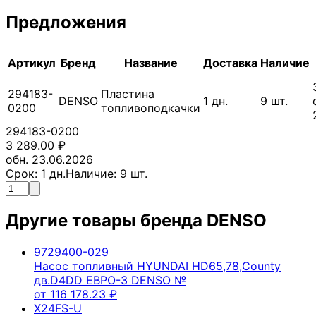
Предложения
Артикул
Бренд
Название
Доставка
Наличие
294183-
Пластина
DENSO
1
дн.
9
шт.
0200
топливоподкачки
294183-0200
3 289.00
₽
обн. 23.06.2026
Срок:
1
дн.
Наличие:
9
шт.
Другие товары бренда
DENSO
9729400-029
Насос топливный HYUNDAI HD65,78,County
дв.D4DD ЕВРО-3 DENSO №
от
116 178.23
₽
X24FS-U