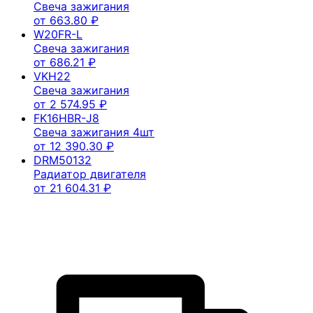
Свеча зажигания
от
663.80
₽
W20FR-L
Свеча зажигания
от
686.21
₽
VKH22
Свеча зажигания
от
2 574.95
₽
FK16HBR-J8
Свеча зажигания 4шт
от
12 390.30
₽
DRM50132
Радиатор двигателя
от
21 604.31
₽