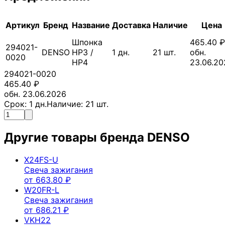
Артикул
Бренд
Название
Доставка
Наличие
Цена
Шпонка
465.40
₽
294021-
DENSO
HP3 /
1
дн.
21
шт.
обн.
0020
HP4
23.06.20
294021-0020
465.40
₽
обн. 23.06.2026
Срок:
1
дн.
Наличие:
21
шт.
Другие товары бренда
DENSO
X24FS-U
Свеча зажигания
от
663.80
₽
W20FR-L
Свеча зажигания
от
686.21
₽
VKH22