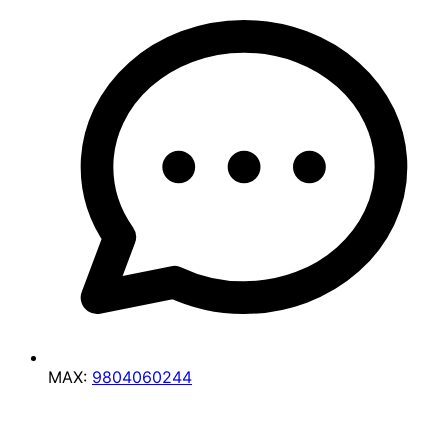
MAX:
9804060244