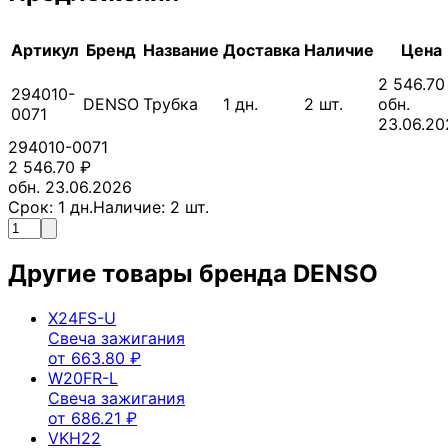
Артикул
Бренд
Название
Доставка
Наличие
Цена
2 546.70
294010-
DENSO
Трубка
1
дн.
2
шт.
обн.
0071
23.06.20
294010-0071
2 546.70
₽
обн. 23.06.2026
Срок:
1
дн.
Наличие:
2
шт.
Другие товары бренда
DENSO
X24FS-U
Свеча зажигания
от
663.80
₽
W20FR-L
Свеча зажигания
от
686.21
₽
VKH22