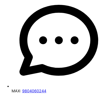
MAX:
9804060244