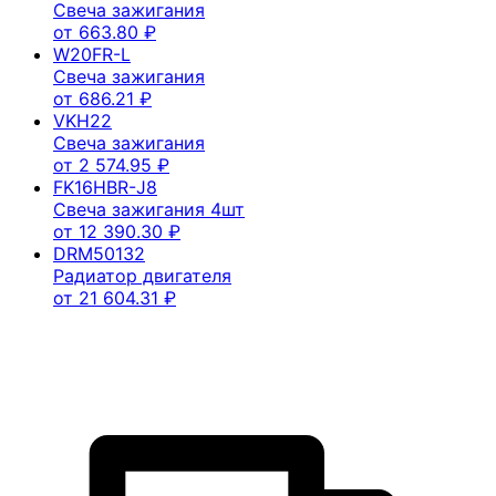
Свеча зажигания
от
663.80
₽
W20FR-L
Свеча зажигания
от
686.21
₽
VKH22
Свеча зажигания
от
2 574.95
₽
FK16HBR-J8
Свеча зажигания 4шт
от
12 390.30
₽
DRM50132
Радиатор двигателя
от
21 604.31
₽