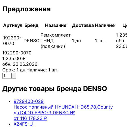
Предложения
Артикул
Бренд
Название
Доставка
Наличие
Ц
Ремкомплект
1 23
192290-
DENSO
ТННД
1
дн.
1
шт.
обн.
0070
(подкачки)
23.0
192290-0070
1 235.00
₽
обн. 23.06.2026
Срок:
1
дн.
Наличие:
1
шт.
Другие товары бренда
DENSO
9729400-029
Насос топливный HYUNDAI HD65,78,County
дв.D4DD ЕВРО-3 DENSO №
от
116 178.23
₽
X24FS-U