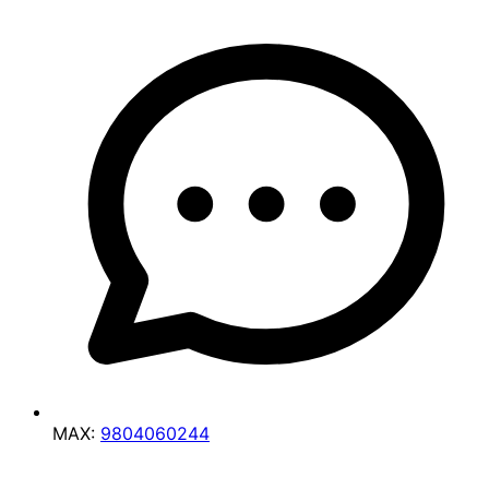
MAX:
9804060244