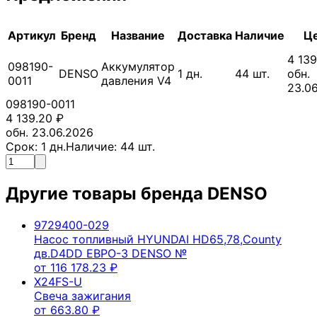
Артикул
Бренд
Название
Доставка
Наличие
Ц
4 139
098190-
Аккумулятор
DENSO
1
дн.
44
шт.
обн.
0011
давления V4
23.0
098190-0011
4 139.20
₽
обн. 23.06.2026
Срок:
1
дн.
Наличие:
44
шт.
Другие товары бренда
DENSO
9729400-029
Насос топливный HYUNDAI HD65,78,County
дв.D4DD ЕВРО-3 DENSO №
от
116 178.23
₽
X24FS-U
Свеча зажигания
от
663.80
₽