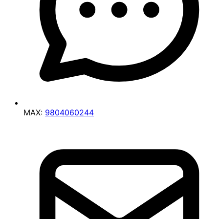
MAX:
9804060244