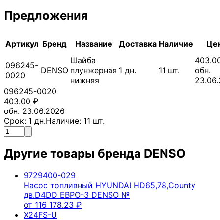
Предложения
Артикул
Бренд
Название
Доставка
Наличие
Це
Шайба
403.0
096245-
DENSO
плунжерная
1
дн.
11
шт.
обн.
0020
нижняя
23.06
096245-0020
403.00
₽
обн. 23.06.2026
Срок:
1
дн.
Наличие:
11
шт.
Другие товары бренда
DENSO
9729400-029
Насос топливный HYUNDAI HD65,78,County
дв.D4DD ЕВРО-3 DENSO №
от
116 178.23
₽
X24FS-U