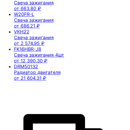
Свеча зажигания
от
663.80
₽
W20FR-L
Свеча зажигания
от
686.21
₽
VKH22
Свеча зажигания
от
2 574.95
₽
FK16HBR-J8
Свеча зажигания 4шт
от
12 390.30
₽
DRM50132
Радиатор двигателя
от
21 604.31
₽