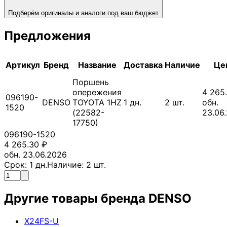
Подберём оригиналы и аналоги под ваш бюджет
Предложения
Артикул
Бренд
Название
Доставка
Наличие
Це
Поршень
опережения
4 265
096190-
DENSO
TOYOTA 1HZ
1
дн.
2
шт.
обн.
1520
(22582-
23.06
17750)
096190-1520
4 265.30
₽
обн. 23.06.2026
Срок:
1
дн.
Наличие:
2
шт.
Другие товары бренда
DENSO
X24FS-U