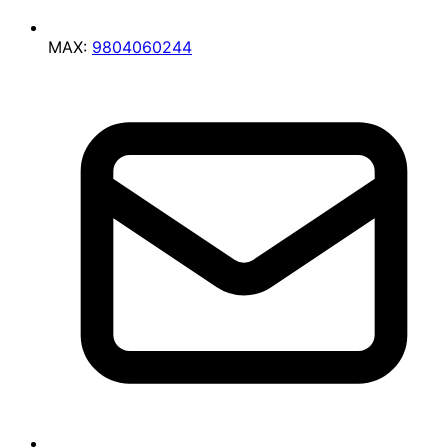
MAX:
9804060244