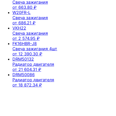
Свеча зажигания
от
663.80
₽
W20FR-L
Свеча зажигания
от
686.21
₽
VKH22
Свеча зажигания
от
2 574.95
₽
FK16HBR-J8
Свеча зажигания 4шт
от
12 390.30
₽
DRM50132
Радиатор двигателя
от
21 604.31
₽
DRM50086
Радиатор двигателя
от
18 872.34
₽