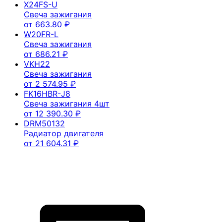
X24FS-U
Свеча зажигания
от
663.80
₽
W20FR-L
Свеча зажигания
от
686.21
₽
VKH22
Свеча зажигания
от
2 574.95
₽
FK16HBR-J8
Свеча зажигания 4шт
от
12 390.30
₽
DRM50132
Радиатор двигателя
от
21 604.31
₽