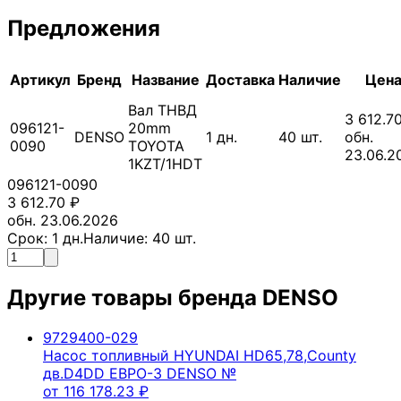
Предложения
Артикул
Бренд
Название
Доставка
Наличие
Цен
Вал ТНВД
3 612.7
096121-
20mm
DENSO
1
дн.
40
шт.
обн.
0090
TOYOTA
23.06.2
1KZT/1HDT
096121-0090
3 612.70
₽
обн. 23.06.2026
Срок:
1
дн.
Наличие:
40
шт.
Другие товары бренда
DENSO
9729400-029
Насос топливный HYUNDAI HD65,78,County
дв.D4DD ЕВРО-3 DENSO №
от
116 178.23
₽