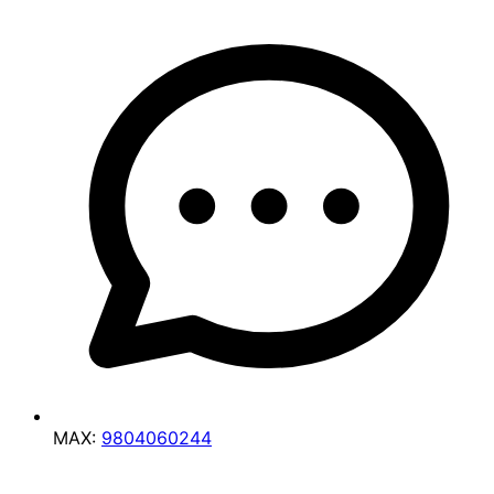
MAX:
9804060244