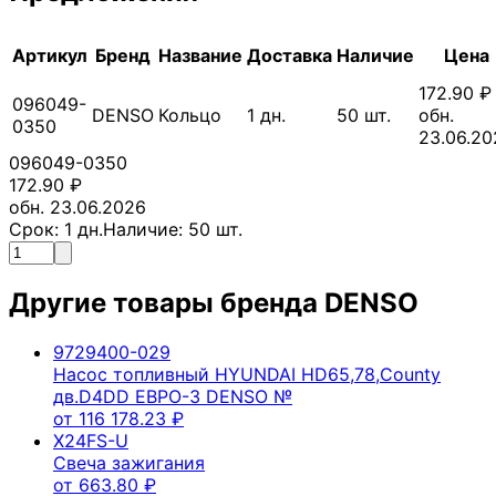
Артикул
Бренд
Название
Доставка
Наличие
Цена
172.90
₽
096049-
DENSO
Кольцо
1
дн.
50
шт.
обн.
0350
23.06.20
096049-0350
172.90
₽
обн. 23.06.2026
Срок:
1
дн.
Наличие:
50
шт.
Другие товары бренда
DENSO
9729400-029
Насос топливный HYUNDAI HD65,78,County
дв.D4DD ЕВРО-3 DENSO №
от
116 178.23
₽
X24FS-U
Свеча зажигания
от
663.80
₽