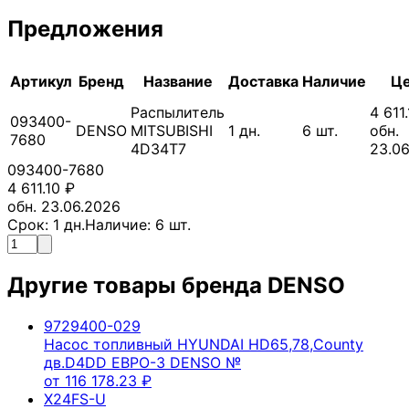
Предложения
Артикул
Бренд
Название
Доставка
Наличие
Ц
Распылитель
4 611
093400-
DENSO
MITSUBISHI
1
дн.
6
шт.
обн.
7680
4D34T7
23.0
093400-7680
4 611.10
₽
обн. 23.06.2026
Срок:
1
дн.
Наличие:
6
шт.
Другие товары бренда
DENSO
9729400-029
Насос топливный HYUNDAI HD65,78,County
дв.D4DD ЕВРО-3 DENSO №
от
116 178.23
₽
X24FS-U