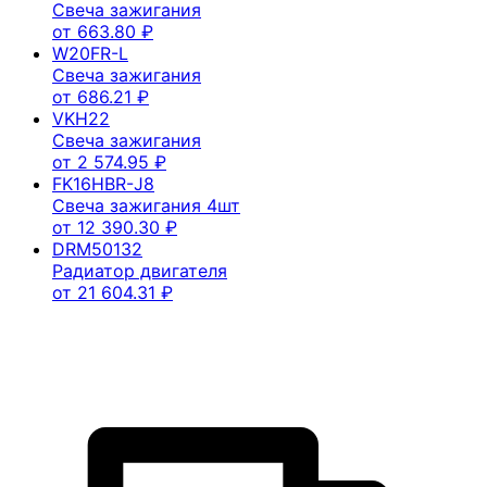
Свеча зажигания
от
663.80
₽
W20FR-L
Свеча зажигания
от
686.21
₽
VKH22
Свеча зажигания
от
2 574.95
₽
FK16HBR-J8
Свеча зажигания 4шт
от
12 390.30
₽
DRM50132
Радиатор двигателя
от
21 604.31
₽