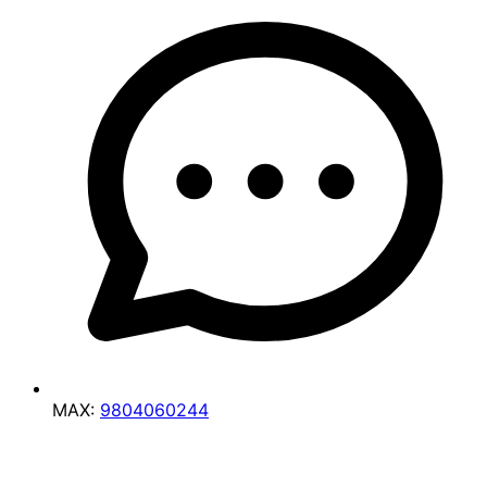
MAX:
9804060244