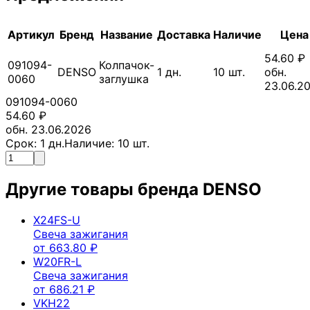
Артикул
Бренд
Название
Доставка
Наличие
Цена
54.60
₽
091094-
Колпачок-
DENSO
1
дн.
10
шт.
обн.
0060
заглушка
23.06.2
091094-0060
54.60
₽
обн. 23.06.2026
Срок:
1
дн.
Наличие:
10
шт.
Другие товары бренда
DENSO
X24FS-U
Свеча зажигания
от
663.80
₽
W20FR-L
Свеча зажигания
от
686.21
₽
VKH22