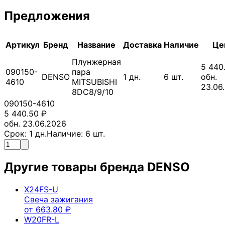
Предложения
Артикул
Бренд
Название
Доставка
Наличие
Це
Плунжерная
5 440
090150-
пара
DENSO
1
дн.
6
шт.
обн.
4610
MITSUBISHI
23.06
8DC8/9/10
090150-4610
5 440.50
₽
обн. 23.06.2026
Срок:
1
дн.
Наличие:
6
шт.
Другие товары бренда
DENSO
X24FS-U
Свеча зажигания
от
663.80
₽
W20FR-L