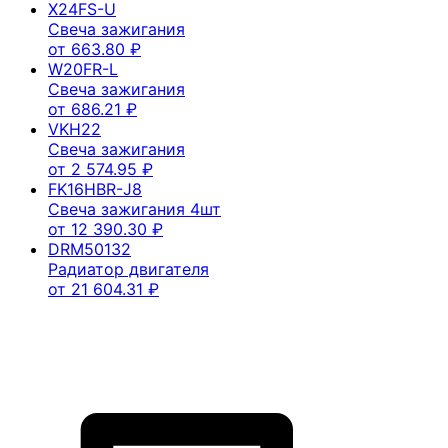
X24FS-U
Свеча зажигания
от
663.80
₽
W20FR-L
Свеча зажигания
от
686.21
₽
VKH22
Свеча зажигания
от
2 574.95
₽
FK16HBR-J8
Свеча зажигания 4шт
от
12 390.30
₽
DRM50132
Радиатор двигателя
от
21 604.31
₽