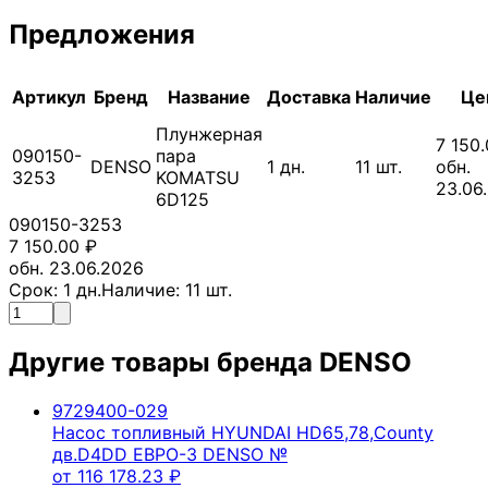
Предложения
Артикул
Бренд
Название
Доставка
Наличие
Це
Плунжерная
7 150
090150-
пара
DENSO
1
дн.
11
шт.
обн.
3253
KOMATSU
23.06
6D125
090150-3253
7 150.00
₽
обн. 23.06.2026
Срок:
1
дн.
Наличие:
11
шт.
Другие товары бренда
DENSO
9729400-029
Насос топливный HYUNDAI HD65,78,County
дв.D4DD ЕВРО-3 DENSO №
от
116 178.23
₽