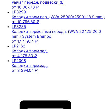
Рычаг передн. подвески (L)
от
16 067.73
₽
LP3299
Колодки торм.пер. (WVA 25900/25901 18,9 mm.)
от
10 796.80
₽
LP3235
Колодки тормозные передн. (WVA 22425 20,0
mm.) System Brembo
от
17 419.14
₽
LP2162
Колодки торм.зад.
от
4 178.30
₽
LP2008
Колодки торм.зад.
от
3 394.04
₽