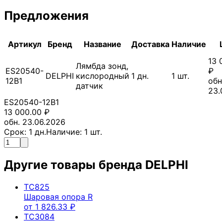
Предложения
Артикул
Бренд
Название
Доставка
Наличие
13 
Лямбда зонд,
ES20540-
₽
DELPHI
кислородный
1
дн.
1
шт.
12B1
обн
датчик
23.
ES20540-12B1
13 000.00
₽
обн. 23.06.2026
Срок:
1
дн.
Наличие:
1
шт.
Другие товары бренда
DELPHI
TC825
Шаровая опора R
от
1 826.33
₽
TC3084