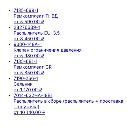
7135-699-1
Ремкомплект ТНВД
от
5 590.00
₽
28276639-1
Распылитель EUI 3.5
от
8 450.00
₽
9300-148A-1
Клапан ограничения давления
от
5 980.00
₽
7135-681-1
Ремкомплект CR
от
5 850.00
₽
7190-266-1
Сальник
от
1 170.00
₽
7014-632HA-18B1
Распылитель в сборе (распылитель + проставка
+ пружина)
от
10 140.00
₽