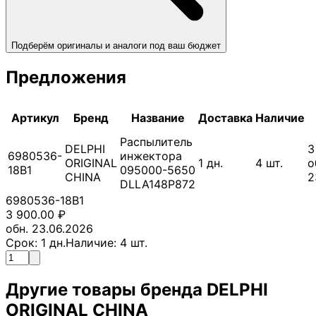
Подберём оригиналы и аналоги под ваш бюджет
Предложения
Артикул
Бренд
Название
Доставка
Наличие
Распылитель
DELPHI
3
6980536-
инжектора
ORIGINAL
1
дн.
4
шт.
о
18B1
095000-5650
CHINA
2
DLLA148P872
6980536-18B1
3 900.00
₽
обн. 23.06.2026
Срок:
1
дн.
Наличие:
4
шт.
Другие товары бренда
DELPHI
ORIGINAL CHINA