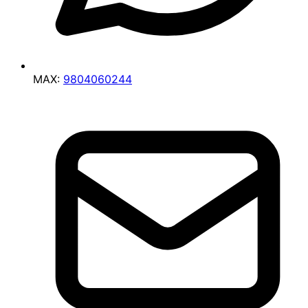
MAX:
9804060244