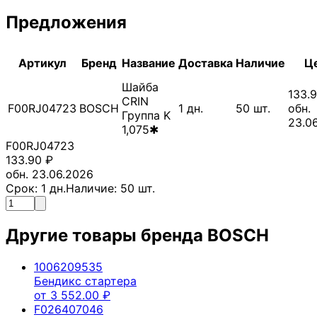
Предложения
Артикул
Бренд
Название
Доставка
Наличие
Ц
Шайба
133.
CRIN
F00RJ04723
BOSCH
1
дн.
50
шт.
обн.
Группа K
23.0
1,075✱
F00RJ04723
133.90
₽
обн. 23.06.2026
Срок:
1
дн.
Наличие:
50
шт.
Другие товары бренда
BOSCH
1006209535
Бендикс стартера
от
3 552.00
₽
F026407046