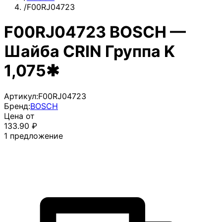
/
F00RJ04723
F00RJ04723 BOSCH —
Шайба CRIN Группа K
1,075✱
Артикул:
F00RJ04723
Бренд:
BOSCH
Цена от
133.90
₽
1
предложение