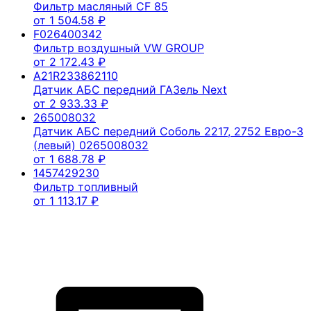
Фильтр масляный CF 85
от
1 504.58
₽
F026400342
Фильтр воздушный VW GROUP
от
2 172.43
₽
A21R233862110
Датчик АБС передний ГАЗель Next
от
2 933.33
₽
265008032
Датчик АБС передний Соболь 2217, 2752 Евро-3
(левый) 0265008032
от
1 688.78
₽
1457429230
Фильтр топливный
от
1 113.17
₽