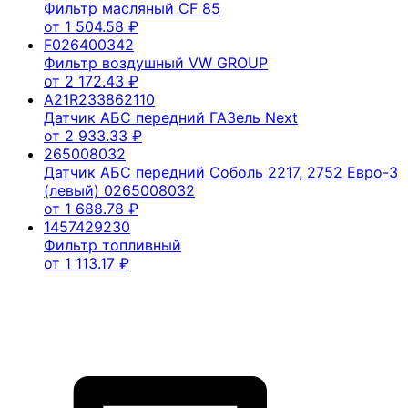
Фильтр масляный CF 85
от
1 504.58
₽
F026400342
Фильтр воздушный VW GROUP
от
2 172.43
₽
A21R233862110
Датчик АБС передний ГАЗель Next
от
2 933.33
₽
265008032
Датчик АБС передний Соболь 2217, 2752 Евро-3
(левый) 0265008032
от
1 688.78
₽
1457429230
Фильтр топливный
от
1 113.17
₽