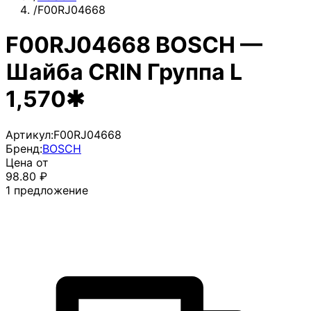
/
F00RJ04668
F00RJ04668 BOSCH —
Шайба CRIN Группа L
1,570✱
Артикул:
F00RJ04668
Бренд:
BOSCH
Цена от
98.80
₽
1
предложение