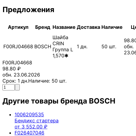
Предложения
Артикул
Бренд
Название
Доставка
Наличие
Ц
Шайба
98.8
CRIN
F00RJ04668
BOSCH
1
дн.
50
шт.
обн.
Группа L
23.0
1,570✱
F00RJ04668
98.80
₽
обн. 23.06.2026
Срок:
1
дн.
Наличие:
50
шт.
Другие товары бренда
BOSCH
1006209535
Бендикс стартера
от
3 552.00
₽
F026407046