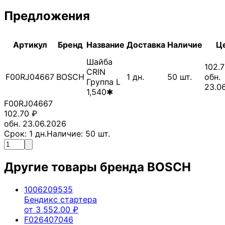
Предложения
Артикул
Бренд
Название
Доставка
Наличие
Ц
Шайба
102.
CRIN
F00RJ04667
BOSCH
1
дн.
50
шт.
обн.
Группа L
23.0
1,540✱
F00RJ04667
102.70
₽
обн. 23.06.2026
Срок:
1
дн.
Наличие:
50
шт.
Другие товары бренда
BOSCH
1006209535
Бендикс стартера
от
3 552.00
₽
F026407046