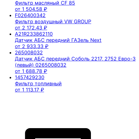
Фильтр масляный CF 85
от
1 504.58
₽
F026400342
Фильтр воздушный VW GROUP
от
2 172.43
₽
A21R233862110
Датчик АБС передний ГАЗель Next
от
2 933.33
₽
265008032
Датчик АБС передний Соболь 2217, 2752 Евро-3
(левый) 0265008032
от
1 688.78
₽
1457429230
Фильтр топливный
от
1 113.17
₽