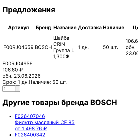
Предложения
Артикул
Бренд
Название
Доставка
Наличие
Ц
Шайба
106.
CRIN
F00RJ04659
BOSCH
1
дн.
50
шт.
обн.
Группа L
23.0
1,300✱
F00RJ04659
106.60
₽
обн. 23.06.2026
Срок:
1
дн.
Наличие:
50
шт.
Другие товары бренда
BOSCH
F026407046
Фильтр масляный CF 85
от
1 498.76
₽
F026400342