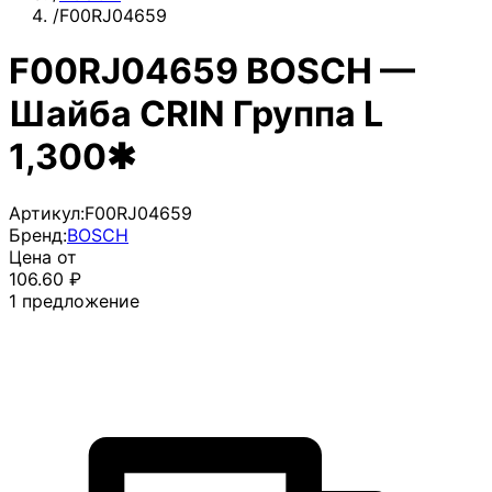
/
F00RJ04659
F00RJ04659 BOSCH —
Шайба CRIN Группа L
1,300✱
Артикул:
F00RJ04659
Бренд:
BOSCH
Цена от
106.60
₽
1
предложение