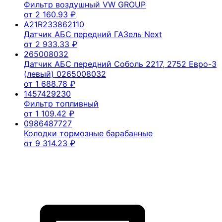
Фильтр воздушный VW GROUP
от
2 160.93
₽
A21R233862110
Датчик АБС передний ГАЗель Next
от
2 933.33
₽
265008032
Датчик АБС передний Соболь 2217, 2752 Евро-3
(левый) 0265008032
от
1 688.78
₽
1457429230
Фильтр топливный
от
1 109.42
₽
0986487727
Колодки тормозные барабанные
от
9 314.23
₽