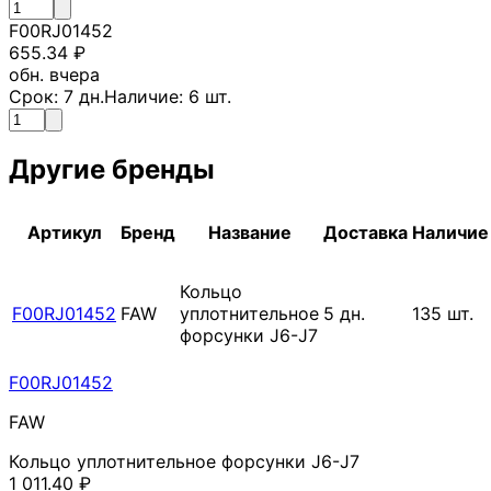
F00RJ01452
655.34
₽
обн. вчера
Срок:
7
дн.
Наличие:
6
шт.
Другие бренды
Артикул
Бренд
Название
Доставка
Наличие
Кольцо
F00RJ01452
FAW
уплотнительное
5
дн.
135
шт.
форсунки J6-J7
F00RJ01452
FAW
Кольцо уплотнительное форсунки J6-J7
1 011.40
₽