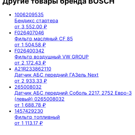
Другие товары бренда
BOSCH
1006209535
Бендикс стартера
от
3 552.00
₽
F026407046
Фильтр масляный CF 85
от
1 504.58
₽
F026400342
Фильтр воздушный VW GROUP
от
2 172.43
₽
A21R233862110
Датчик АБС передний ГАЗель Next
от
2 933.33
₽
265008032
Датчик АБС передний Соболь 2217, 2752 Евро-3
(левый) 0265008032
от
1 688.78
₽
1457429230
Фильтр топливный
от
1 113.17
₽