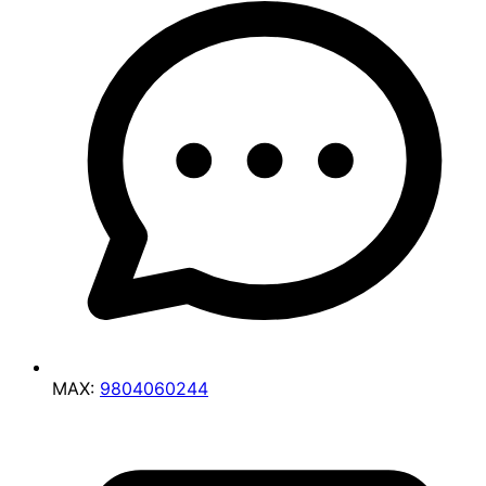
MAX:
9804060244