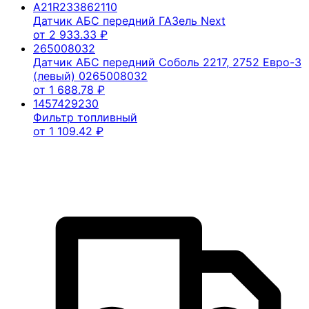
A21R233862110
Датчик АБС передний ГАЗель Next
от
2 933.33
₽
265008032
Датчик АБС передний Соболь 2217, 2752 Евро-3
(левый) 0265008032
от
1 688.78
₽
1457429230
Фильтр топливный
от
1 109.42
₽