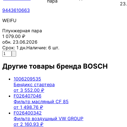
пара
23
9443610663
WEIFU
Плунжерная пара
1 079.00
₽
обн. 23.06.2026
Срок:
1
дн.
Наличие:
6
шт.
Другие товары бренда
BOSCH
1006209535
Бендикс стартера
от
3 552.00
₽
F026407046
Фильтр масляный CF 85
от
1 498.76
₽
F026400342
Фильтр воздушный VW GROUP
от
2 160.93
₽