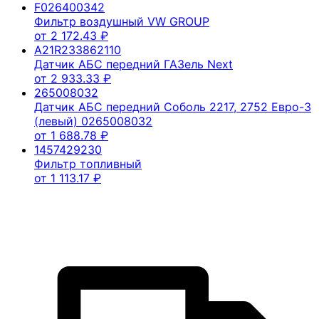
F026400342
Фильтр воздушный VW GROUP
от
2 172.43
₽
A21R233862110
Датчик АБС передний ГАЗель Next
от
2 933.33
₽
265008032
Датчик АБС передний Соболь 2217, 2752 Евро-3
(левый) 0265008032
от
1 688.78
₽
1457429230
Фильтр топливный
от
1 113.17
₽