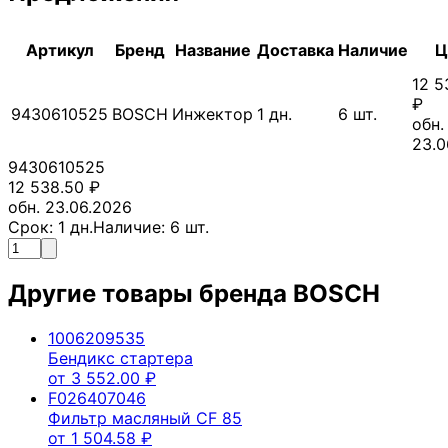
Артикул
Бренд
Название
Доставка
Наличие
Ц
12 5
₽
9430610525
BOSCH
Инжектор
1
дн.
6
шт.
обн.
23.0
9430610525
12 538.50
₽
обн. 23.06.2026
Срок:
1
дн.
Наличие:
6
шт.
Другие товары бренда
BOSCH
1006209535
Бендикс стартера
от
3 552.00
₽
F026407046
Фильтр масляный CF 85
от
1 504.58
₽