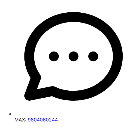
MAX:
9804060244