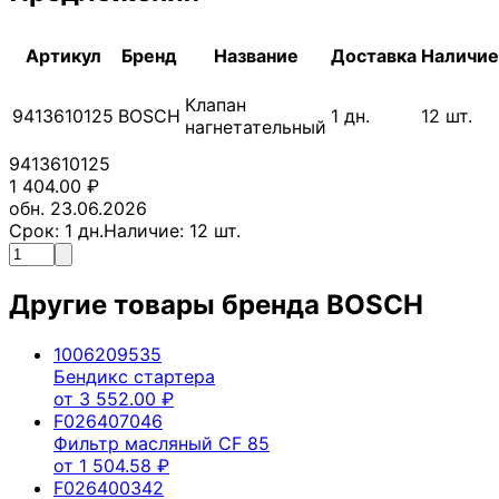
Артикул
Бренд
Название
Доставка
Наличие
Клапан
9413610125
BOSCH
1
дн.
12
шт.
нагнетательный
9413610125
1 404.00
₽
обн. 23.06.2026
Срок:
1
дн.
Наличие:
12
шт.
Другие товары бренда
BOSCH
1006209535
Бендикс стартера
от
3 552.00
₽
F026407046
Фильтр масляный CF 85
от
1 504.58
₽
F026400342