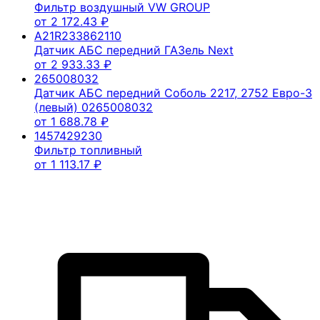
Фильтр воздушный VW GROUP
от
2 172.43
₽
A21R233862110
Датчик АБС передний ГАЗель Next
от
2 933.33
₽
265008032
Датчик АБС передний Соболь 2217, 2752 Евро-3
(левый) 0265008032
от
1 688.78
₽
1457429230
Фильтр топливный
от
1 113.17
₽