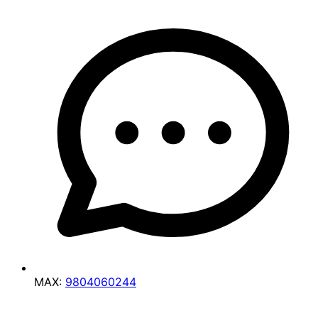
MAX:
9804060244