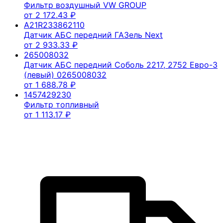
Фильтр воздушный VW GROUP
от
2 172.43
₽
A21R233862110
Датчик АБС передний ГАЗель Next
от
2 933.33
₽
265008032
Датчик АБС передний Соболь 2217, 2752 Евро-3
(левый) 0265008032
от
1 688.78
₽
1457429230
Фильтр топливный
от
1 113.17
₽