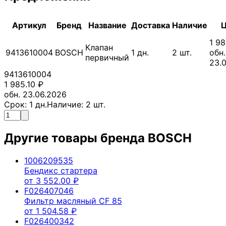
Артикул
Бренд
Название
Доставка
Наличие
1 98
Клапан
9413610004
BOSCH
1
дн.
2
шт.
обн.
первичный
23.
9413610004
1 985.10
₽
обн. 23.06.2026
Срок:
1
дн.
Наличие:
2
шт.
Другие товары бренда
BOSCH
1006209535
Бендикс стартера
от
3 552.00
₽
F026407046
Фильтр масляный CF 85
от
1 504.58
₽
F026400342