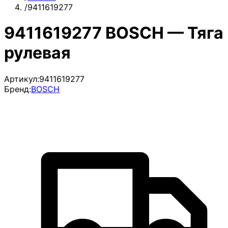
/
9411619277
9411619277 BOSCH — Тяга
рулевая
Артикул:
9411619277
Бренд:
BOSCH