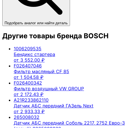
Подобрать аналог или найти деталь
Другие товары бренда
BOSCH
1006209535
Бендикс стартера
от
3 552.00
₽
F026407046
Фильтр масляный CF 85
от
1 504.58
₽
F026400342
Фильтр воздушный VW GROUP
от
2 172.43
₽
A21R233862110
Датчик АБС передний ГАЗель Next
от
2 933.33
₽
265008032
Датчик АБС передний Соболь 2217, 2752 Евро-3