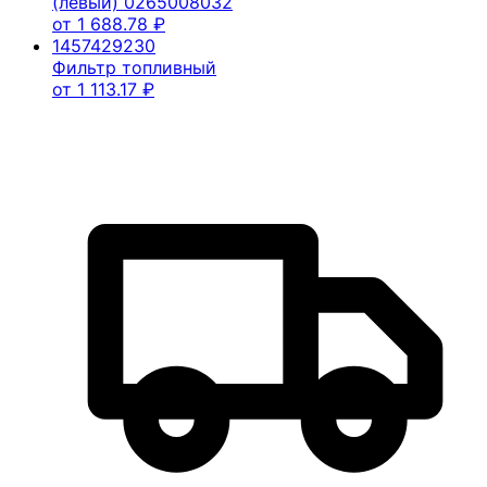
(левый) 0265008032
от
1 688.78
₽
1457429230
Фильтр топливный
от
1 113.17
₽