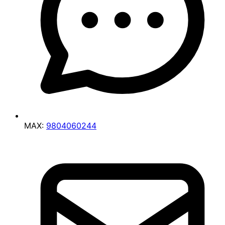
MAX:
9804060244