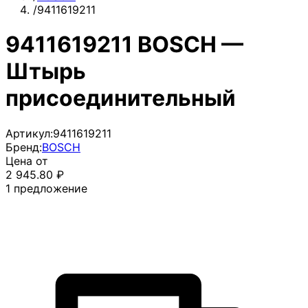
/
9411619211
9411619211 BOSCH —
Штырь
присоединительный
Артикул:
9411619211
Бренд:
BOSCH
Цена от
2 945.80
₽
1
предложение