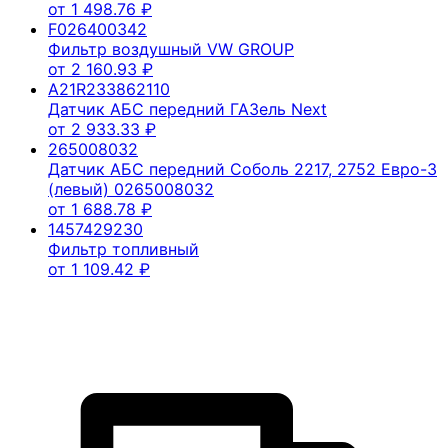
от
1 498.76
₽
F026400342
Фильтр воздушный VW GROUP
от
2 160.93
₽
A21R233862110
Датчик АБС передний ГАЗель Next
от
2 933.33
₽
265008032
Датчик АБС передний Соболь 2217, 2752 Евро-3
(левый) 0265008032
от
1 688.78
₽
1457429230
Фильтр топливный
от
1 109.42
₽