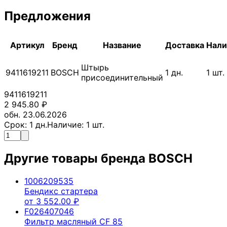
Предложения
Артикул
Бренд
Название
Доставка
Нали
Штырь
9411619211
BOSCH
1
дн.
1
шт.
присоединительный
9411619211
2 945.80
₽
обн. 23.06.2026
Срок:
1
дн.
Наличие:
1
шт.
Другие товары бренда
BOSCH
1006209535
Бендикс стартера
от
3 552.00
₽
F026407046
Фильтр масляный CF 85