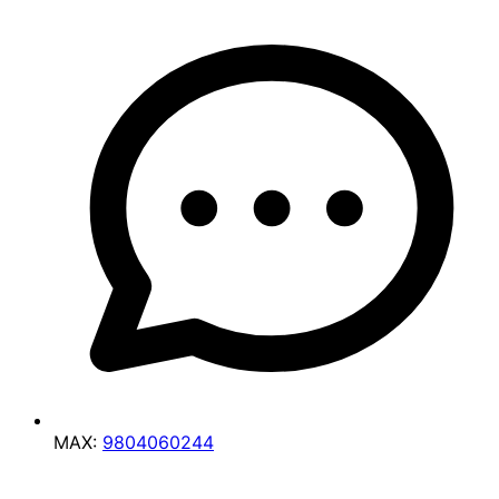
MAX:
9804060244