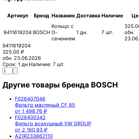
Артикул
Бренд
Название
Доставка
Наличие
Це
Кольцо с
325.0
9411619204
BOSCH
О-
1
дн.
7
шт.
обн.
сечением
23.06
9411619204
325.00
₽
обн. 23.06.2026
Срок:
1
дн.
Наличие:
7
шт.
Другие товары бренда
BOSCH
F026407046
Фильтр масляный CF 85
от
1 498.76
₽
F026400342
Фильтр воздушный VW GROUP
от
2 160.93
₽
A21R233862110