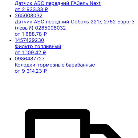
Датчик АБС передний ГАЗель Next
от
2 933.33
₽
265008032
Датчик АБС передний Соболь 2217, 2752 Евро-3
(левый) 0265008032
от
1 688.78
₽
1457429230
Фильтр топливный
от
1 109.42
₽
0986487727
Колодки тормозные барабанные
от
9 314.23
₽