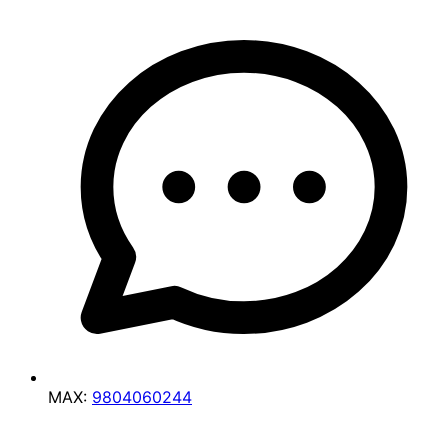
MAX:
9804060244