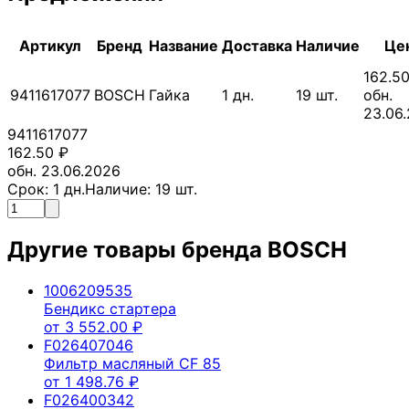
Артикул
Бренд
Название
Доставка
Наличие
Це
162.5
9411617077
BOSCH
Гайка
1
дн.
19
шт.
обн.
23.06
9411617077
162.50
₽
обн. 23.06.2026
Срок:
1
дн.
Наличие:
19
шт.
Другие товары бренда
BOSCH
1006209535
Бендикс стартера
от
3 552.00
₽
F026407046
Фильтр масляный CF 85
от
1 498.76
₽
F026400342