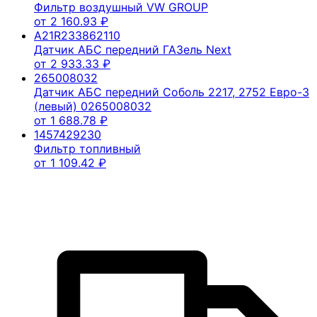
Фильтр воздушный VW GROUP
от
2 160.93
₽
A21R233862110
Датчик АБС передний ГАЗель Next
от
2 933.33
₽
265008032
Датчик АБС передний Соболь 2217, 2752 Евро-3
(левый) 0265008032
от
1 688.78
₽
1457429230
Фильтр топливный
от
1 109.42
₽