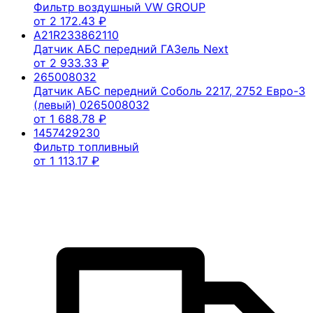
Фильтр воздушный VW GROUP
от
2 172.43
₽
A21R233862110
Датчик АБС передний ГАЗель Next
от
2 933.33
₽
265008032
Датчик АБС передний Соболь 2217, 2752 Евро-3
(левый) 0265008032
от
1 688.78
₽
1457429230
Фильтр топливный
от
1 113.17
₽