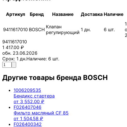
Артикул
Бренд
Название
Доставка
Наличие
1
Клапан
9411617010
BOSCH
1
дн.
6
шт.
о
регулирующий
9411617010
1 417.00
₽
обн. 23.06.2026
Срок:
1
дн.
Наличие:
6
шт.
Другие товары бренда
BOSCH
1006209535
Бендикс стартера
от
3 552.00
₽
F026407046
Фильтр масляный CF 85
от
1 504.58
₽
F026400342