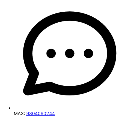
MAX:
9804060244