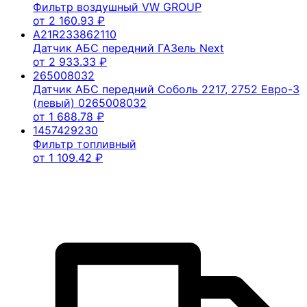
Фильтр воздушный VW GROUP
от
2 160.93
₽
A21R233862110
Датчик АБС передний ГАЗель Next
от
2 933.33
₽
265008032
Датчик АБС передний Соболь 2217, 2752 Евро-3
(левый) 0265008032
от
1 688.78
₽
1457429230
Фильтр топливный
от
1 109.42
₽