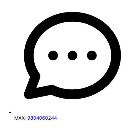
MAX:
9804060244