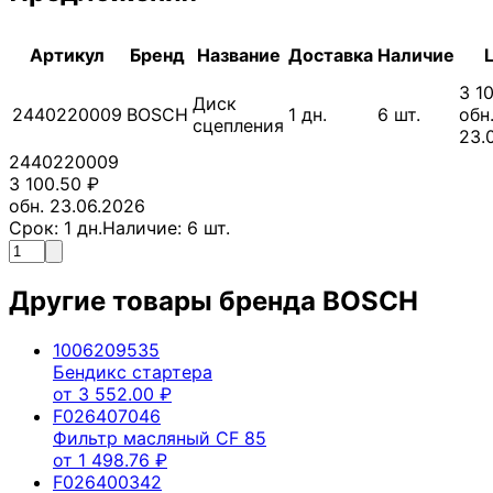
Артикул
Бренд
Название
Доставка
Наличие
3 1
Диск
2440220009
BOSCH
1
дн.
6
шт.
обн
сцепления
23.
2440220009
3 100.50
₽
обн. 23.06.2026
Срок:
1
дн.
Наличие:
6
шт.
Другие товары бренда
BOSCH
1006209535
Бендикс стартера
от
3 552.00
₽
F026407046
Фильтр масляный CF 85
от
1 498.76
₽
F026400342