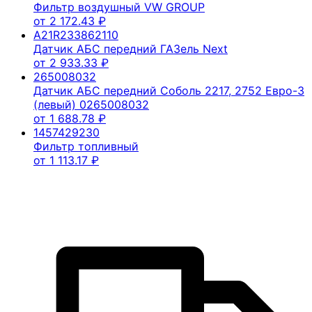
Фильтр воздушный VW GROUP
от
2 172.43
₽
A21R233862110
Датчик АБС передний ГАЗель Next
от
2 933.33
₽
265008032
Датчик АБС передний Соболь 2217, 2752 Евро-3
(левый) 0265008032
от
1 688.78
₽
1457429230
Фильтр топливный
от
1 113.17
₽