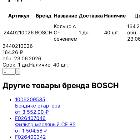
Артикул
Бренд
Название
Доставка
Наличие
Ц
Кольцо с
164.
2440210026
BOSCH
О-
1
дн.
40
шт.
обн.
сечением
23.0
2440210026
164.26
₽
обн. 23.06.2026
Срок:
1
дн.
Наличие:
40
шт.
Другие товары бренда
BOSCH
1006209535
Бендикс стартера
от
3 552.00
₽
F026407046
Фильтр масляный CF 85
от
1 504.58
₽
F026400342