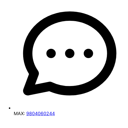
MAX:
9804060244