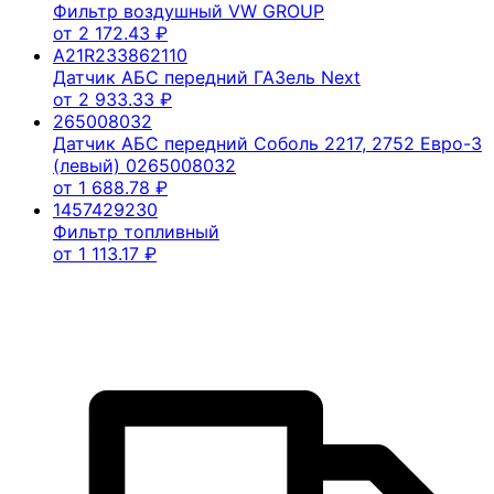
Фильтр воздушный VW GROUP
от
2 172.43
₽
A21R233862110
Датчик АБС передний ГАЗель Next
от
2 933.33
₽
265008032
Датчик АБС передний Соболь 2217, 2752 Евро-3
(левый) 0265008032
от
1 688.78
₽
1457429230
Фильтр топливный
от
1 113.17
₽