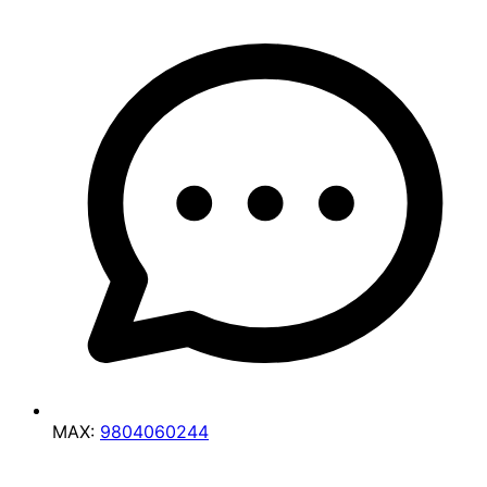
MAX:
9804060244