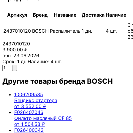
Артикул
Бренд
Название
Доставка
Наличие
3 
2437010120
BOSCH
Распылитель
1
дн.
4
шт.
об
23
2437010120
3 900.00
₽
обн. 23.06.2026
Срок:
1
дн.
Наличие:
4
шт.
Другие товары бренда
BOSCH
1006209535
Бендикс стартера
от
3 552.00
₽
F026407046
Фильтр масляный CF 85
от
1 504.58
₽
F026400342