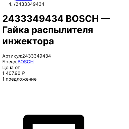
/
2433349434
2433349434 BOSCH —
Гайка распылителя
инжектора
Артикул:
2433349434
Бренд:
BOSCH
Цена от
1 407.90
₽
1
предложение