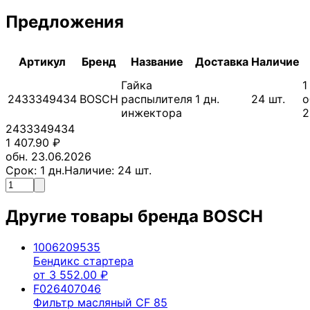
Предложения
Артикул
Бренд
Название
Доставка
Наличие
Гайка
1
2433349434
BOSCH
распылителя
1
дн.
24
шт.
о
инжектора
2
2433349434
1 407.90
₽
обн. 23.06.2026
Срок:
1
дн.
Наличие:
24
шт.
Другие товары бренда
BOSCH
1006209535
Бендикс стартера
от
3 552.00
₽
F026407046
Фильтр масляный CF 85