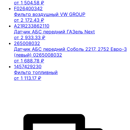
от
1 504.58
₽
F026400342
Фильтр воздушный VW GROUP
от
2 172.43
₽
A21R233862110
Датчик АБС передний ГАЗель Next
от
2 933.33
₽
265008032
Датчик АБС передний Соболь 2217, 2752 Евро-3
(левый) 0265008032
от
1 688.78
₽
1457429230
Фильтр топливный
от
1 113.17
₽