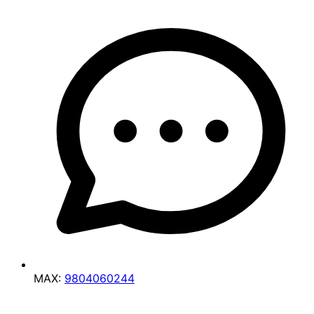
MAX:
9804060244