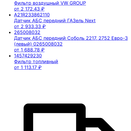
Фильтр воздушный VW GROUP
от
2 172.43
₽
A21R233862110
Датчик АБС передний ГАЗель Next
от
2 933.33
₽
265008032
Датчик АБС передний Соболь 2217, 2752 Евро-3
(левый) 0265008032
от
1 688.78
₽
1457429230
Фильтр топливный
от
1 113.17
₽