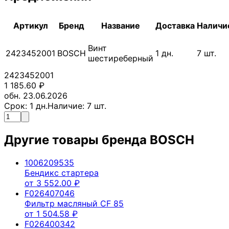
Артикул
Бренд
Название
Доставка
Наличи
Винт
2423452001
BOSCH
1
дн.
7
шт.
шестиреберный
2423452001
1 185.60
₽
обн. 23.06.2026
Срок:
1
дн.
Наличие:
7
шт.
Другие товары бренда
BOSCH
1006209535
Бендикс стартера
от
3 552.00
₽
F026407046
Фильтр масляный CF 85
от
1 504.58
₽
F026400342